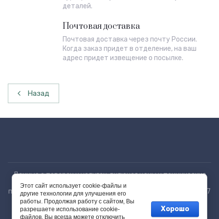
деталей.
Почтовая доставка
Почтовая доставка через почту России.
Когда заказ придет в отделение, на ваш
адрес придет извещение о посылке.
Назад
Данные о товарах и услугах, включая цены и технические
характеристики, представленные на сайте, не являются
Этот сайт использует cookie-файлы и
публичной офертой, определяемой положениями Статьи 437
другие технологии для улучшения его
(2) ГК РФ, а носят исключительно информационный
работы. Продолжая работу с сайтом, Вы
характер.
Хорошо
разрешаете использование cookie-
файлов. Вы всегда можете отключить