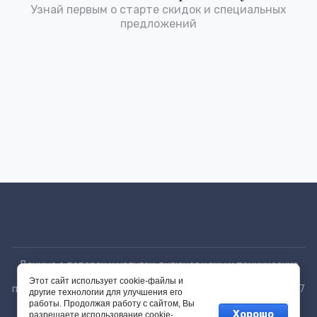
Узнай первым о старте скидок и специальных
предложений
Данные о товарах и услугах, включая цены и технические
характеристики, представленные на сайте, не являются
Этот сайт использует cookie-файлы и
публичной офертой, определяемой положениями Статьи 437
другие технологии для улучшения его
(2) ГК РФ, а носят исключительно информационный
работы. Продолжая работу с сайтом, Вы
характер.
Хорошо
разрешаете использование cookie-